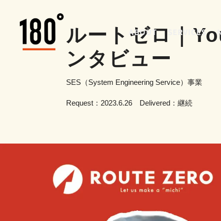
ルートゼロ｜Yo
ABOUT
SERVICES
ンタビュー
SES（System Engineering Service）事業
Request：2023.6.26 Delivered：継続