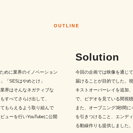
OUTLINE
Solution
のために業界のイノベーション
今回の企画では映像を通じ
」「SESはやめとけ」
届けることが目的でした。
S業界はそんなネガティブな
キストオーバーレイを追加
らもすべてさらけ出して、
で、ビデオを見ている間視
ってもらえるよう取り組んで
また、オープニング3秒間に
ューを行いYouTubeに公開
を引きつけること、エンデ
る動線作りも提供しました