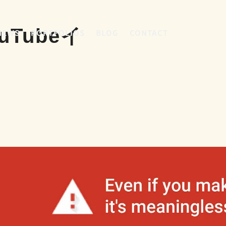
uTubeイ
NEWS
PORTFOLIOS
BLOG
CONTACT