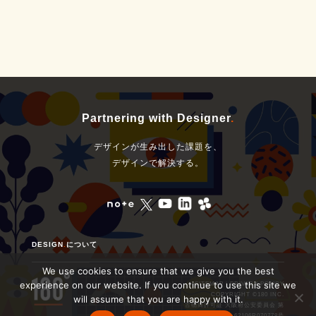
Partnering with Designer
.
デザインが生み出した課題を、
デザインで解決する。
DESIGN
.
について
We use cookies to ensure that we give you the best
experience on our website. If you continue to use this site we
SITEMAP
｜
PRIVACY POLICY
COPYRIGHT ©180 INC.
will assume that you are happy with it.
古物商許可証 大阪府公安委員会 第
62106R070778号