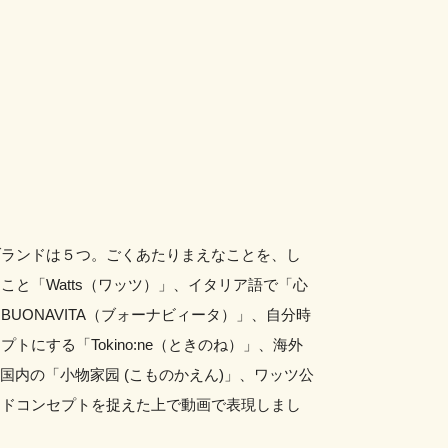
ブランドは５つ。ごくあたりまえなことを、し
こと「Watts（ワッツ）」、イタリア語で「心
UONAVITA（ブォーナビィータ）」、自分時
トにする「Tokino:ne（ときのね）」、海外
中国内の「小物家园 (こものかえん)」、ワッツ公
ンドコンセプトを捉えた上で動画で表現しまし