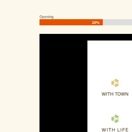
Opening
20%
20%