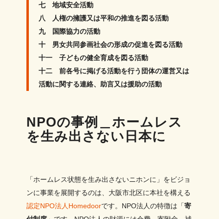
七 地域安全活動
八 人権の擁護又は平和の推進を図る活動
九 国際協力の活動
十 男女共同参画社会の形成の促進を図る活動
十一 子どもの健全育成を図る活動
十二 前各号に掲げる活動を行う団体の運営又は
活動に関する連絡、助言又は援助の活動
NPOの事例＿ホームレス
を生み出さない日本に
「ホームレス状態を生み出さないニホンに」をビジョ
ンに事業を展開するのは、大阪市北区に本社を構える
認定NPO法人Homedoor
です。NPO法人の特徴は「
寄
付制度
」です。NPO法人の財源には会費、寄附金、補