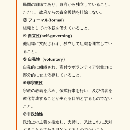
民間の組織であり、政府から独立していること。
ただし、政府からの資金援助を排除しない。
③ フォーマル(formal)
組織としての体裁を備えていること。
④ 自立性(self-governing)
他組織に支配されず、独立して組織を運営してい
ること。
⑤ 自発性（voluntary）
自発的に組織され、寄付やボランティア労働力に
部分的にせよ依存していること。
⑥非宗教性
宗教の教義を広め、儀式行事を行い、及び信者を
教化育成することが主たる目的とするものでない
こと。
⑦非政治性
政治上の主義を推進し、支持し、又はこれに反対
することを主たる目的とするものでないこと。