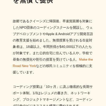
を無償で提供
故郷であるクイーンズに帰国後、早速貧困層を対象に
したNPO団体のコーディングスクールを開設し、ウェ
ブデベロップメントやApple & Androidアプリ開発言語
の教育支援を始めました。無償授業を受けれる生徒対
象者は、18歳以上、年間所得が$40,000以下の人たち
が対象です。また公的住宅に住んでいる人や、学校で
昼食の無償化や割引の措置を受けている人、
Make the
Road New York
などの移民コミュニティを積極的に支
援しています。
コーディング授業は「10ヶ月」に及ぶ徹底的な長期サ
ポート体制。1/3はレジュメの書き方、ネットワーキ
ング、プロジェクトマネージメントなど、コーディン
グ以外のビジネススキル構築に費やされます。